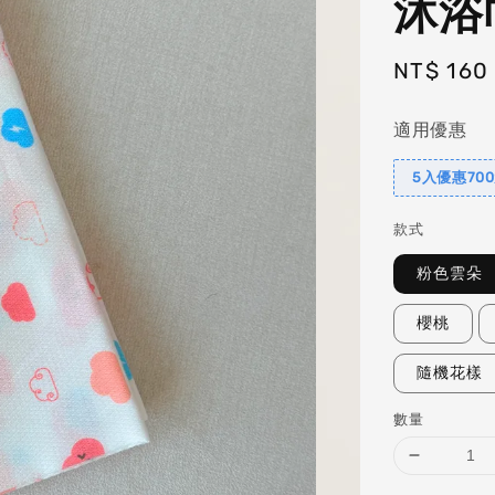
沐浴
Regular
NT$ 160
price
適用優惠
5入優惠700
款式
粉色雲朵
櫻桃
隨機花樣
數量