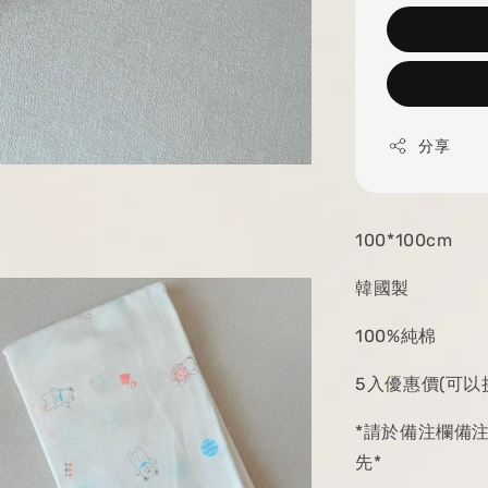
分享
100*100cm
韓國製
100%純棉
5入優惠價(可以
*請於備注欄備注
先*