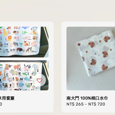
車用窗簾
南大門 100%棉口水巾
r
0
Regular
NT$ 265
-
NT$ 720
price