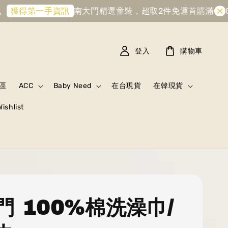
南大門精選童裝，超取2件免運
首購滿1,000元折
得第一手資訊
登入
購物車
區
ACC
Baby Need
在台現貨
在韓現貨
Wishlist
門 100%棉洗澡巾/