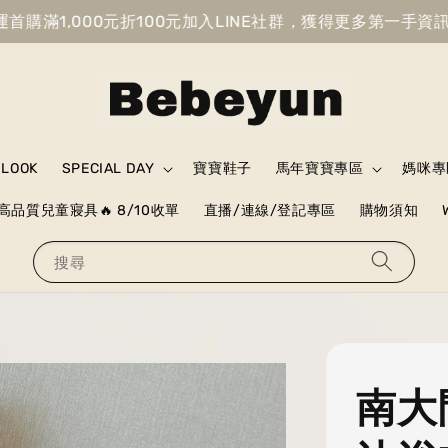
1,000元折100元
加入LINE社群，獲得更多第一手資訊
獲
 LOOK
SPECIAL DAY
寶寶鞋子
馬年寶寶專區
媽咪專
高品質兒童寢具🔥 8/10收單
直播/連線/登記專區
購物須知
搜尋
南大