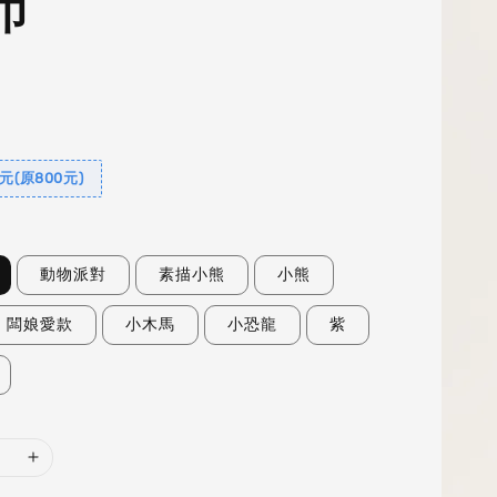
巾
元(原800元)
動物派對
素描小熊
小熊
闆娘愛款
小木馬
小恐龍
紫