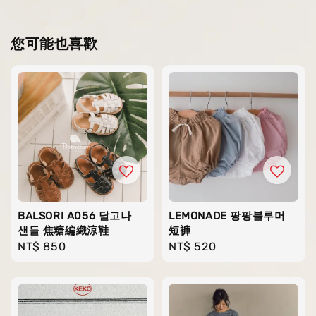
您可能也喜歡
BALSORI A056 달고나
LEMONADE 팡팡블루머
샌들 焦糖編織涼鞋
短褲
Regular
NT$ 850
Regular
NT$ 520
price
price