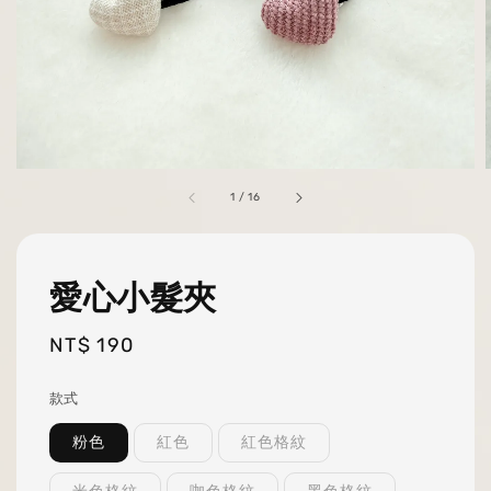
1
/
16
愛心小髮夾
Regular
NT$ 190
price
款式
粉色
紅色
紅色格紋