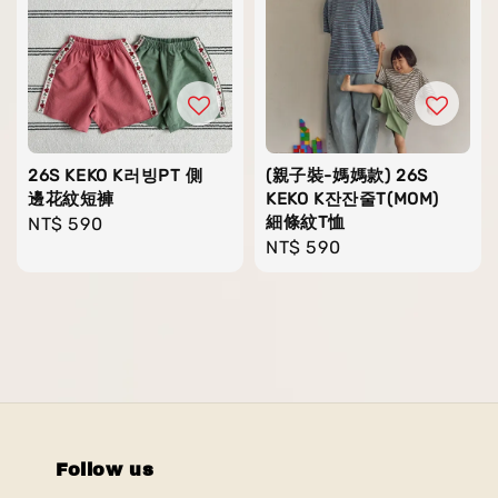
26S KEKO K러빙PT 側
(親子裝-媽媽款) 26S
邊花紋短褲
KEKO K잔잔줄T(MOM)
細條紋T恤
Regular
NT$ 590
Regular
NT$ 590
price
price
Follow us