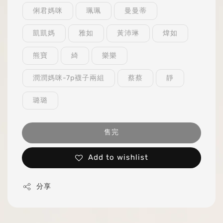
俐君媽咪
珮珮
曼曼蒂
凱凱媽
雅如
黃沛琳
煒如
熊寶
綺
樂樂
潤潤媽咪-7p襪子兩組
蔡蔡
靜
璐璐
售完
Add to wishlist
分享