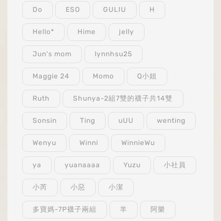
Do
ESO
GULIU
H
Hello*
Hime
jelly
Jun's mom
lynnhsu25
Maggie 24
Momo
Q小姐
Ruth
Shunya-2組7雙的襪子共14雙
Sonsin
Ting
uUU
wenting
Wenyu
Winni
WinnieWu
ya
yuanaaaa
Yuzu
小社員
小芮
小惡
小潔
多寶媽-7P襪子兩組
羊
阿樂