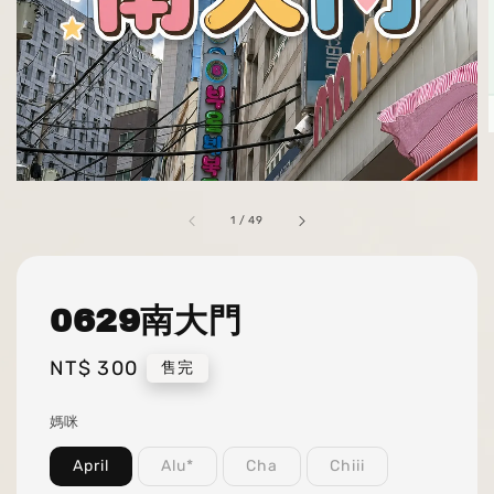
1
/
49
0629南大門
Regular
NT$ 300
售完
price
媽咪
April
Alu*
Cha
Chiii