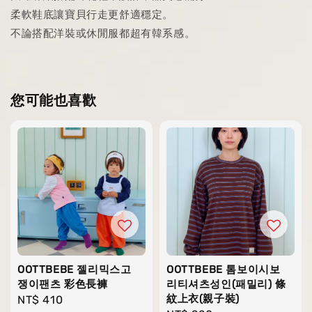
柔軟鞋底讓寶貝行走更舒適穩定。
不論搭配洋裝或休閒服都超有韓系感。
您可能也喜歡
OOTTBEBE 젤리믹스고
OOTTBEBE 톰보이시보
쟁이팬츠 彩色長褲
리티셔츠성인(패밀리) 條
紋上衣(親子裝)
Regular
NT$ 410