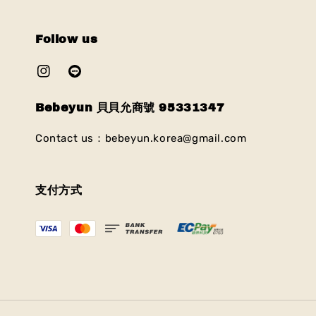
Follow us
Bebeyun 貝貝允商號 95331347
Contact us：bebeyun.korea@gmail.com
支付方式