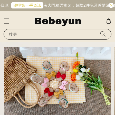
資訊
南大門精選童裝，超取2件免運
首購滿1,0
獲得第一手資訊
搜尋