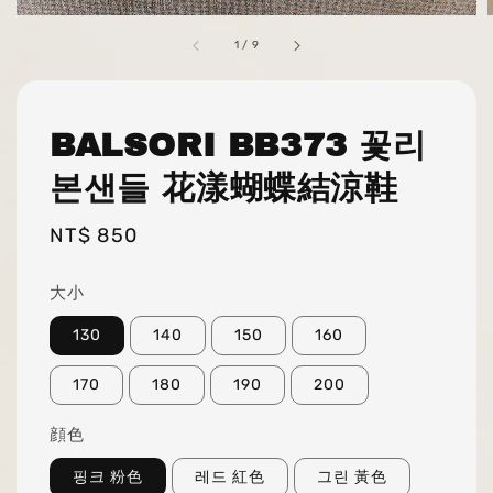
1
/
9
BALSORI BB373 꽃리
본샌들 花漾蝴蝶結涼鞋
Regular
NT$ 850
price
大小
130
140
150
160
170
180
190
200
顔色
핑크 粉色
레드 紅色
그린 黃色