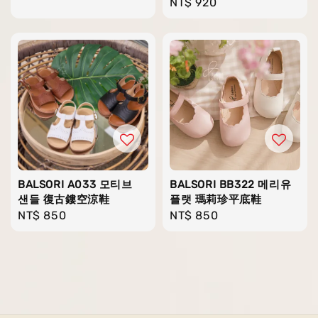
Regular
NT$ 920
price
price
BALSORI A033 모티브
BALSORI BB322 메리유
샌들 復古鏤空涼鞋
플랫 瑪莉珍平底鞋
Regular
NT$ 850
Regular
NT$ 850
price
price