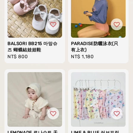
BALSORI BB215 마망슈
PARADISE防曬泳衣(只
즈 蝴蝶結娃娃鞋
有上衣)
Regular
NT$ 800
Regular
NT$ 1,180
price
price
LEMONADE 로나슈트 天
LIME & BLUE 러브프린