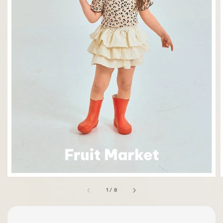
1
/
8