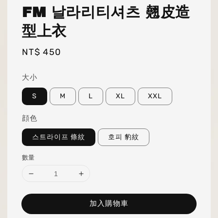
FM 날라리티셔츠 翹皮造
型上衣
Regular
NT$ 450
price
大小
S
M
L
XL
XXL
顔色
스트라이프 條紋
호피 豹紋
數量
加入購物車