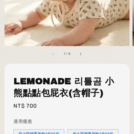
1
/
8
LEMONADE 리틀곰 小
熊點點包屁衣(含帽子)
Regular
NT$ 700
price
適用優惠
南大門精選服飾2件95折
南大門精選服飾2件95折