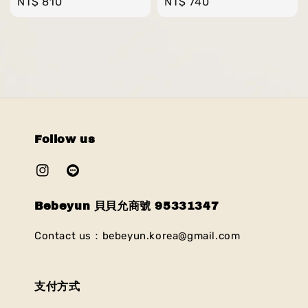
Regular
NT$ 810
Regular
NT$ 740
price
price
Follow us
Bebeyun 貝貝允商號 95331347
Contact us：bebeyun.korea@gmail.com
支付方式