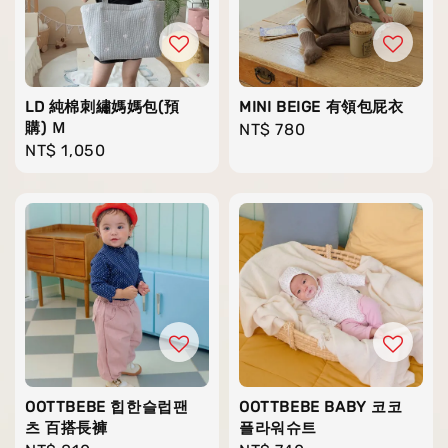
LD 純棉刺繡媽媽包(預
MINI BEIGE 有領包屁衣
購) Ｍ
Regular
NT$ 780
Regular
NT$ 1,050
price
price
OOTTBEBE 힙한슬럽팬
OOTTBEBE BABY 코코
츠 百搭長褲
플라워슈트