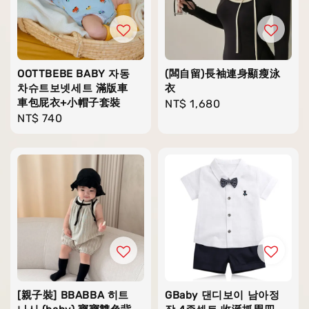
OOTTBEBE BABY 자동
(闆自留)長袖連身顯瘦泳
차슈트보넷세트 滿版車
衣
車包屁衣+小帽子套裝
Regular
NT$ 1,680
Regular
NT$ 740
price
price
[親子裝] BBABBA 히트
GBaby 댄디보이 남아정