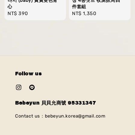
나시 (baby) 寶寶雙色背
장 4종셋트 收涎抓周四
心
件套組
Regular
NT$ 390
Regular
NT$ 1,350
price
price
Follow us
Bebeyun 貝貝允商號 95331347
Contact us：bebeyun.korea@gmail.com