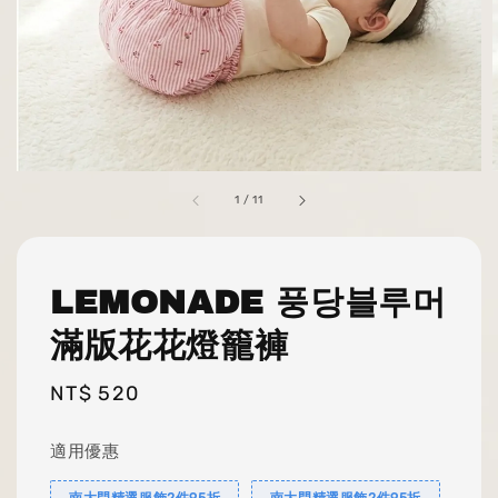
1
/
11
LEMONADE 풍당블루머
滿版花花燈籠褲
Regular
NT$ 520
price
適用優惠
南大門精選服飾2件95折
南大門精選服飾2件95折