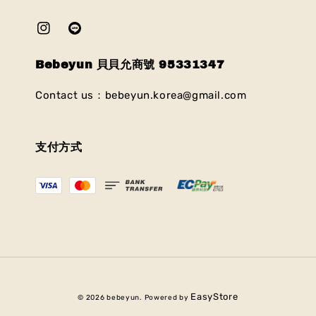
Bebeyun 貝貝允商號 95331347
Contact us：bebeyun.korea@gmail.com
支付方式
EasyStore
© 2026 bebeyun. Powered by