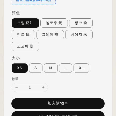
顔色
크림 奶油
옐로우 黃
핑크 粉
민트 綠
그레이 灰
베이지 米
코코아 咖
大小
XS
S
M
L
XL
數量
加入購物車