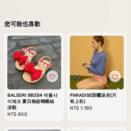
您可能也喜歡
BALSORI BB354 여름샤
PARADISE防曬泳衣(只
이체크 夏日格紋蝴蝶結
有上衣)
涼鞋
Regular
NT$ 1,180
Regular
NT$ 850
price
price