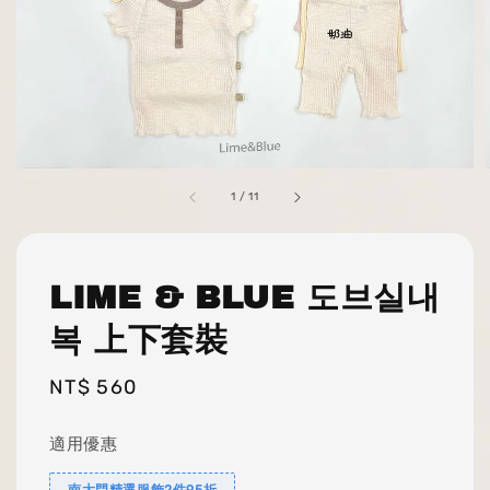
1
/
11
LIME & BLUE 도브실내
복 上下套裝
Regular
NT$ 560
price
適用優惠
南大門精選服飾2件95折