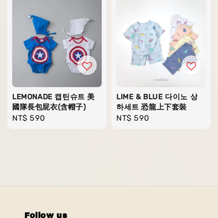
LEMONADE 캡틴슈트 美
LIME & BLUE 다이노 상
國隊長包屁衣(含帽子)
하세트 恐龍上下套裝
Regular
NT$ 590
Regular
NT$ 590
price
price
Follow us