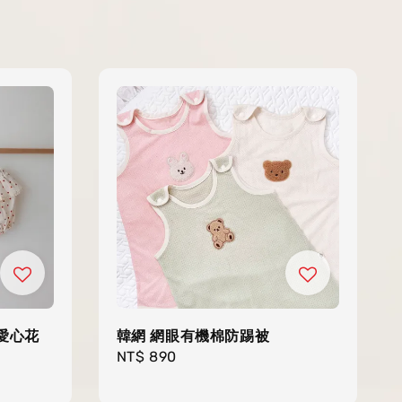
 愛心花
韓網 網眼有機棉防踢被
Regular
NT$ 890
price