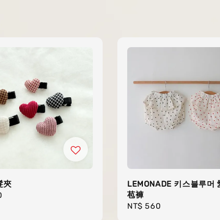
髮夾
LEMONADE 키스블루머
苞褲
r
0
Regular
NT$ 560
price