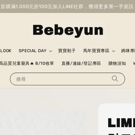
滿1,000元折100元
加入LINE社群，獲得更多第一手資訊
獲
 LOOK
SPECIAL DAY
寶寶鞋子
馬年寶寶專區
媽咪專
高品質兒童寢具🔥 8/10收單
直播/連線/登記專區
購物須知
搜尋
LIM