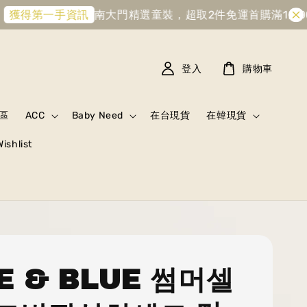
南大門精選童裝，超取2件免運
首購滿1,000元
得第一手資訊
登入
購物車
區
ACC
Baby Need
在台現貨
在韓現貨
Wishlist
E & BLUE 썸머셀