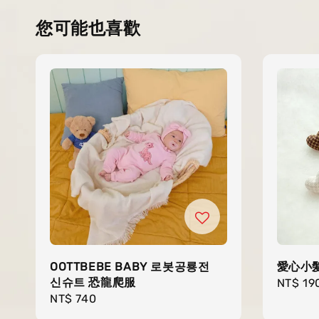
您可能也喜歡
OOTTBEBE BABY 로봇공룡전
愛心小
신슈트 恐龍爬服
Regula
NT$ 19
Regular
NT$ 740
price
price