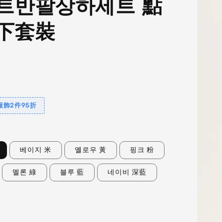
트반팔상하세트 點
下套裝
飾2件95折
베이지 米
옐로우 黃
핑크 粉
멜론 綠
블루 藍
네이비 深藍