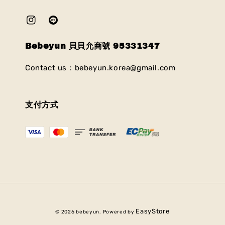
Bebeyun 貝貝允商號 95331347
Contact us：bebeyun.korea@gmail.com
支付方式
EasyStore
© 2026 bebeyun. Powered by