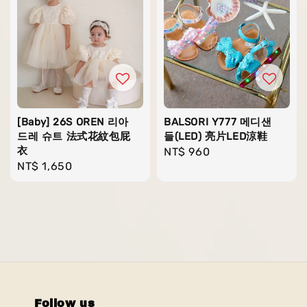
[Baby] 26S OREN 리아
BALSORI Y777 메디샌
드레 슈트 法式花紋包屁
들(LED) 亮片LED涼鞋
衣
Regular
NT$ 960
Regular
NT$ 1,650
price
price
Follow us