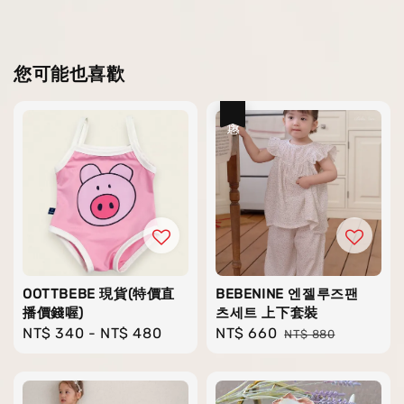
您可能也喜歡
優惠
OOTTBEBE 現貨(特價直
BEBENINE 엔젤루즈팬
播價錢喔)
츠세트 上下套裝
Regular
NT$ 340
-
NT$ 480
Sale
NT$ 660
Regular
NT$ 880
price
price
price