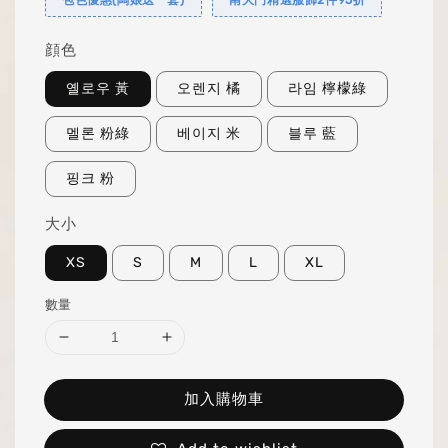
顔色
옐로우 黃
오렌지 橘
라임 檸檬綠
멜론 粉綠
베이지 米
블루 藍
핑크 粉
大小
XS
S
M
L
XL
數量
加入購物車