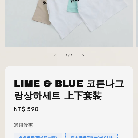
1
/
7
LIME & BLUE 코튼나그
랑상하세트 上下套裝
Regular
NT$ 590
price
適用優惠
包色優惠(闆娘送一套)
南大門精選服飾2件95折