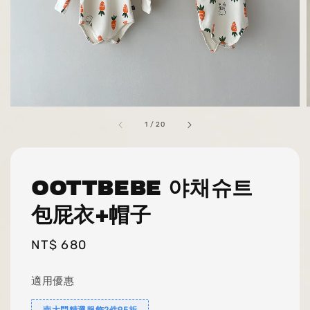
1
/
20
OOTTBEBE 야채슈트
包屁衣+帽子
Regular
NT$ 680
price
適用優惠
南大門精選服飾2件95折