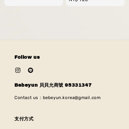
price
price
Follow us
Bebeyun 貝貝允商號 95331347
Contact us：bebeyun.korea@gmail.com
支付方式