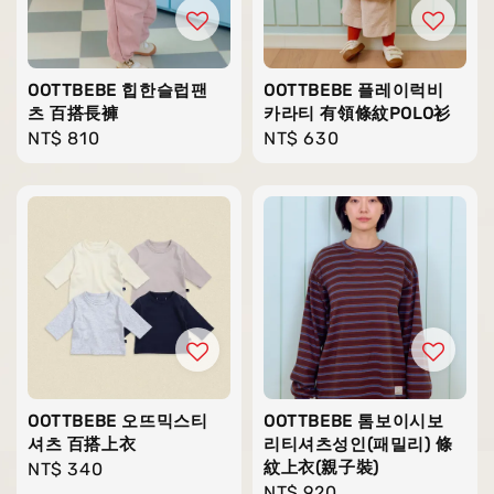
OOTTBEBE 힙한슬럽팬
OOTTBEBE 플레이럭비
츠 百搭長褲
카라티 有領條紋POLO衫
Regular
NT$ 810
Regular
NT$ 630
price
price
OOTTBEBE 오뜨믹스티
OOTTBEBE 톰보이시보
셔츠 百搭上衣
리티셔츠성인(패밀리) 條
紋上衣(親子裝)
Regular
NT$ 340
Regular
NT$ 920