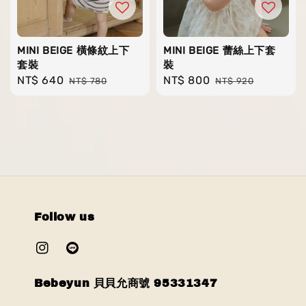
MINI BEIGE 橫條紋上下
MINI BEIGE 蕾絲上下套
套裝
裝
Sale
NT$ 640
Regular
Sale
NT$ 800
Regular
NT$ 780
NT$ 920
price
price
price
price
Follow us
Bebeyun 貝貝允商號 95331347