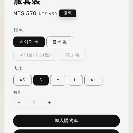
服套裝
Sale
NT$ 570
Regular
優惠
NT$ 630
price
price
顔色
베이지 米
블루 藍
아이보리 白(黑)
핑크 粉
大小
XS
S
M
L
XL
數量
加入購物車