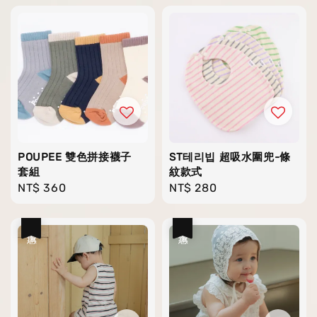
POUPEE 雙色拼接襪子
ST테리빕 超吸水圍兜-條
套組
紋款式
Regular
NT$ 360
Regular
NT$ 280
price
price
優惠
優惠