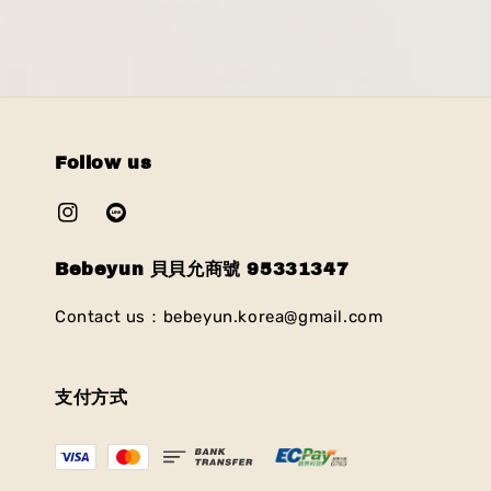
Follow us
Bebeyun 貝貝允商號 95331347
Contact us：bebeyun.korea@gmail.com
支付方式