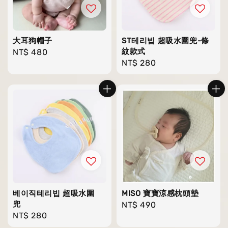
大耳狗帽子
ST테리빕 超吸水圍兜-條
紋款式
Regular
NT$ 480
Regular
NT$ 280
price
price
베이직테리빕 超吸水圍
MISO 寶寶涼感枕頭墊
兜
Regular
NT$ 490
Regular
NT$ 280
price
price