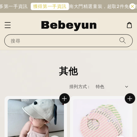
更多第一手資訊
南大門精選童裝，超取2件免運
首
獲得第一手資訊
搜尋
其他
排列方式 :