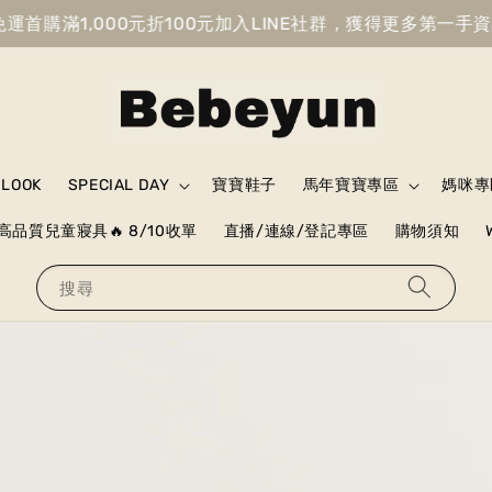
免運
首購滿1,000元折100元
加入LINE社群，獲得更多第一手資
 LOOK
SPECIAL DAY
寶寶鞋子
馬年寶寶專區
媽咪專
高品質兒童寢具🔥 8/10收單
直播/連線/登記專區
購物須知
搜尋