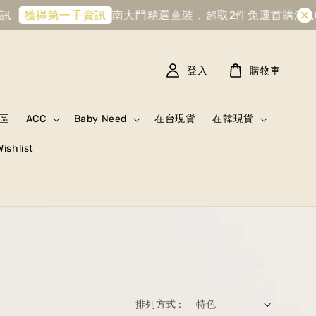
訊
南大門精選童裝，超取2件免運
首購滿1,
獲得第一手資訊
登入
購物車
區
ACC
Baby Need
在台現貨
在韓現貨
Wishlist
排列方式 :