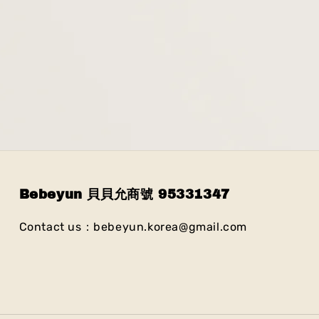
Bebeyun 貝貝允商號 95331347
Contact us：bebeyun.korea@gmail.com