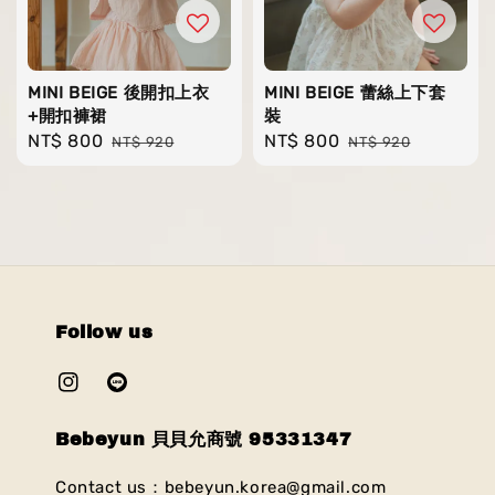
MINI BEIGE 後開扣上衣
MINI BEIGE 蕾絲上下套
+開扣褲裙
裝
Sale
NT$ 800
Regular
Sale
NT$ 800
Regular
NT$ 920
NT$ 920
price
price
price
price
Follow us
Bebeyun 貝貝允商號 95331347
Contact us：bebeyun.korea@gmail.com