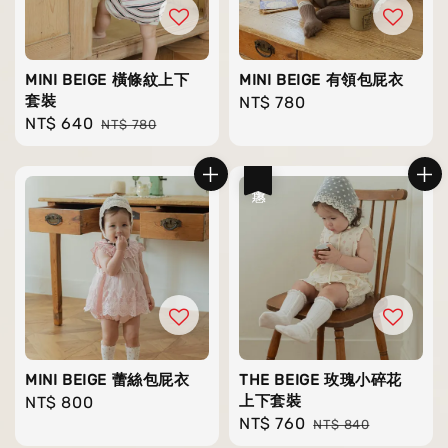
MINI BEIGE 橫條紋上下
MINI BEIGE 有領包屁衣
套裝
Regular
NT$ 780
Sale
NT$ 640
Regular
NT$ 780
price
price
price
優惠
MINI BEIGE 蕾絲包屁衣
THE BEIGE 玫瑰小碎花
上下套裝
Regular
NT$ 800
Sale
NT$ 760
Regular
price
NT$ 840
price
price