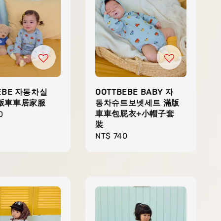
EBE 자동차실
OOTTBEBE BABY 자
版車車居家服
동차슈트보넷세트 滿版
車車包屁衣+小帽子套
r
0
裝
Regular
NT$ 740
price