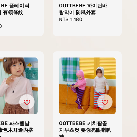
EBE 플레이럭
OOTTBEBE 하이틴바
 有領條紋
람막이 防風外套
Regular
NT$ 1,180
r
0
price
EBE 파스텔날
OOTTBEBE 키치팝골
 素色木耳邊內搭
지부츠컷 要你亮眼喇叭
褲