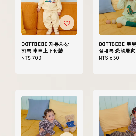
OOTTBEBE 자동차상
OOTTBEBE 로
하복 車車上下套裝
실내복 恐龍居家
Regular
NT$ 700
Regular
NT$ 630
price
price