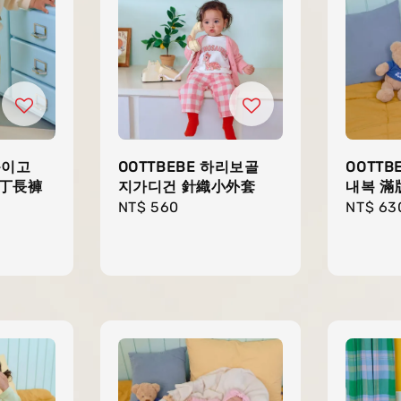
붕이고
OOTTBEBE 하리보골
OOTTB
補丁長褲
지가디건 針織小外套
내복 滿
Regular
NT$ 560
Regula
NT$ 63
price
price