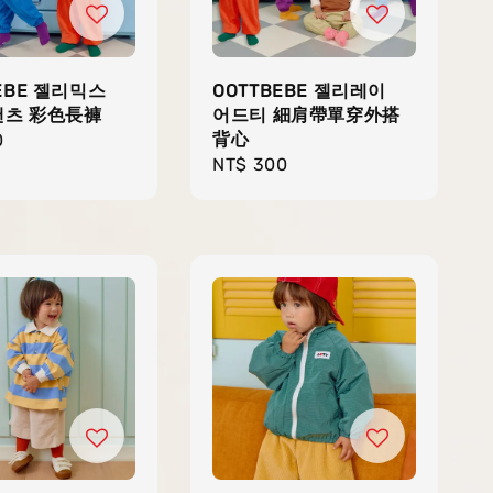
EBE 젤리믹스
OOTTBEBE 젤리레이
츠 彩色長褲
어드티 細肩帶單穿外搭
背心
r
0
Regular
NT$ 300
price