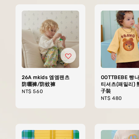
26A mkids 엠엠팬츠
OOTTBEBE 빵
防曬褲/防蚊褲
티셔츠(패밀리)
子裝
Regular
NT$ 560
Regular
NT$ 480
price
price