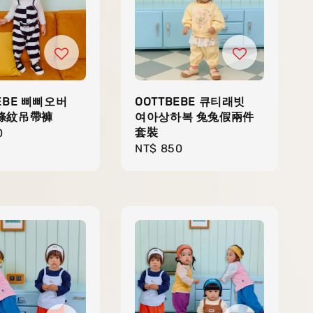
EBE 삐삐오버
OOTTBEBE 큐티래빗
條紋吊帶褲
여아상하복 兔兔假兩件
套裝
r
0
Regular
NT$ 850
price