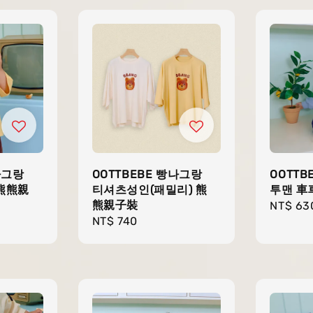
나그랑
OOTTBEBE 빵나그랑
OOTTB
 熊熊親
티셔츠성인(패밀리) 熊
투맨 車
熊親子裝
Regula
NT$ 63
Regular
NT$ 740
price
price