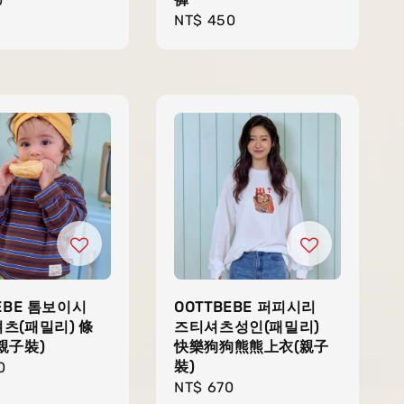
r
0
Regular
NT$ 450
price
EBE 톰보이시
OOTTBEBE 퍼피시리
츠(패밀리) 條
즈티셔츠성인(패밀리)
親子裝)
快樂狗狗熊熊上衣(親子
裝)
r
0
Regular
NT$ 670