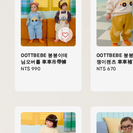
OOTTBEBE 붕붕이데
OOTTBEBE 붕
님오버롤 車車吊帶褲
쟁이팬츠 車車
Regular
NT$ 990
Regular
NT$ 670
price
price