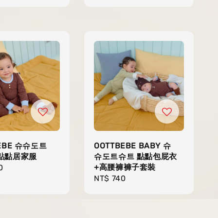
price
EBE 슈슈도트
OOTTBEBE BABY 슈
點點居家服
슈도트슈트 點點包屁衣
+高腰褲褲子套裝
r
0
Regular
NT$ 740
price