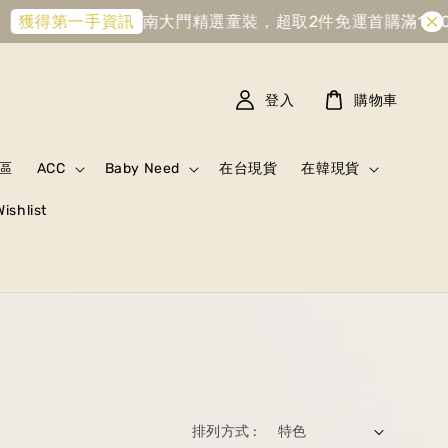
南大門精選童裝，超取2件免運
首購滿1,000元折
第一手資訊
登入
購物車
區
ACC
Baby Need
在台現貨
在韓現貨
Wishlist
排列方式 :