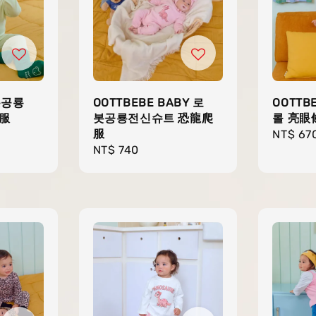
봇공룡
OOTTBEBE BABY 로
OOTTB
服
봇공룡전신슈트 恐龍爬
롤 亮眼
服
Regula
NT$ 67
Regular
NT$ 740
price
price