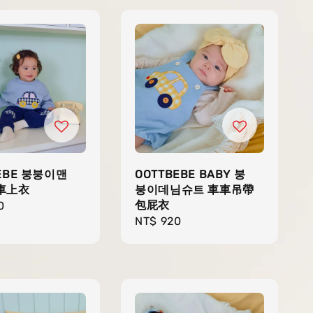
EBE 붕붕이맨
OOTTBEBE BABY 붕
車上衣
붕이데님슈트 車車吊帶
包屁衣
r
0
Regular
NT$ 920
price