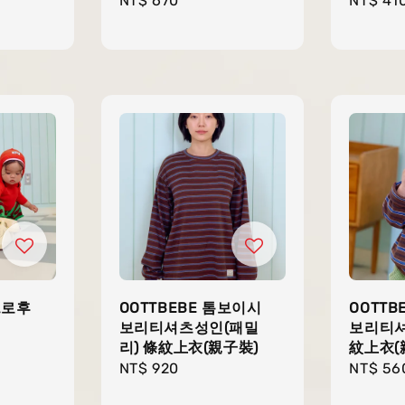
Regular
NT$ 670
Regula
NT$ 41
price
price
트로후
OOTTBEBE 톰보이시
OOTTB
보리티셔츠성인(패밀
보리티셔
리) 條紋上衣(親子裝)
紋上衣(
Regular
NT$ 920
Regula
NT$ 56
price
price