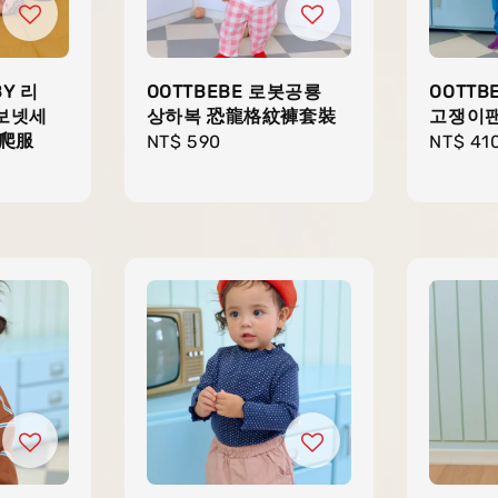
BY 리
OOTTBEBE 로봇공룡
OOTTB
보넷세
상하복 恐龍格紋褲套裝
고쟁이팬
爬服
Regular
NT$ 590
Regula
NT$ 41
price
price