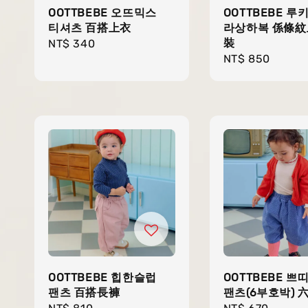
OOTTBEBE 오뜨믹스
OOTTBEBE 루
티셔츠 百搭上衣
라상하복 係條
裝
Regular
NT$ 340
Regular
NT$ 850
price
price
OOTTBEBE 힙한슬럽
OOTTBEBE 쁘
팬츠 百搭長褲
팬츠(6부호박) 