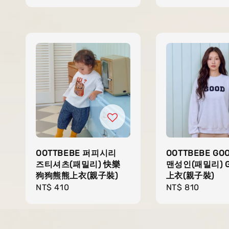
OOTTBEBE 퍼피시리
OOTTBEBE G
즈티셔츠(패밀리) 快樂
맨성인(패밀리) 
狗狗熊熊上衣(親子裝)
上衣(親子裝)
Regular
NT$ 410
Regular
NT$ 810
price
price