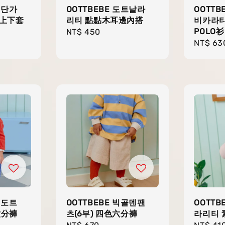
키단가
OOTTBEBE 도트날라
OOTTB
紋上下套
리티 點點木耳邊內搭
비카라티
POLO衫
Regular
NT$ 450
Regula
NT$ 63
price
price
띠도트
OOTTBEBE 빅골덴팬
OOTTB
六分褲
츠(6부) 四色六分褲
라리티