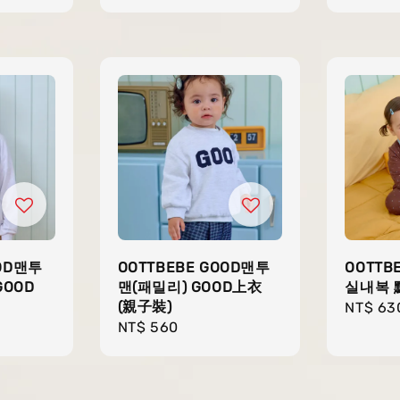
OOD맨투
OOTTBEBE GOOD맨투
OOTTB
GOOD
맨(패밀리) GOOD上衣
실내복 
(親子裝)
Regula
NT$ 63
Regular
NT$ 560
price
price