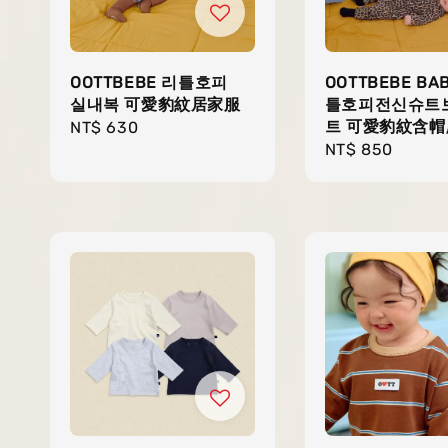
OOTTBEBE 리틀호피
OOTTBEBE BA
실내복 可愛豹紋居家服
틀호피전신슈트
트 可愛豹紋含帽
Regular
NT$ 630
Regular
NT$ 850
price
price