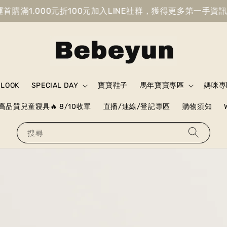
1,000元折100元
加入LINE社群，獲得更多第一手資訊
獲得
 LOOK
SPECIAL DAY
寶寶鞋子
馬年寶寶專區
媽咪專
高品質兒童寢具🔥 8/10收單
直播/連線/登記專區
購物須知
搜尋