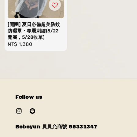
[開團] 夏日必備超美防蚊
防曬罩・專屬刺繡(5/22
開團，5/28收單)
Regular
NT$ 1,380
price
Follow us
Bebeyun 貝貝允商號 95331347